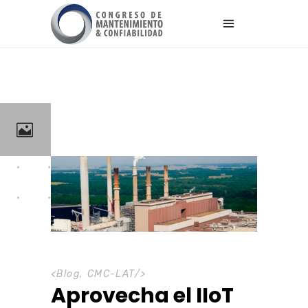
<
Blog
,
CMC-LAT
/>
Aprovecha el IIoT