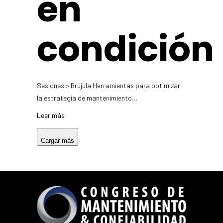
en
condición
Sesiones > Brújula Herramientas para optimizar
la estrategia de mantenimiento…
Leer más
Cargar más