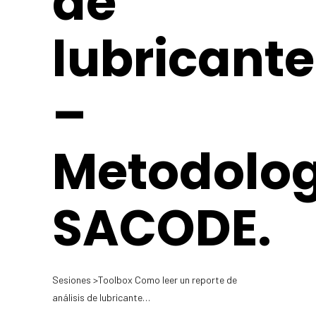
de
lubricante
–
Metodolo
SACODE.
Sesiones >Toolbox Como leer un reporte de
análisis de lubricante…