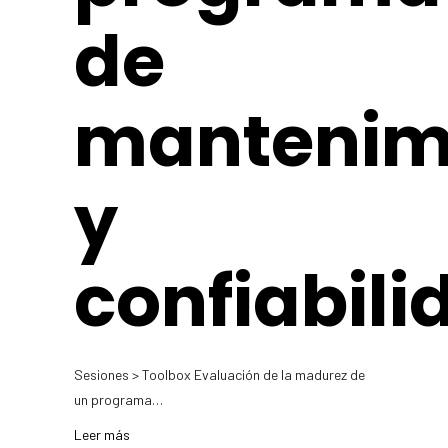
de
mantenim
y
confiabili
Sesiones > Toolbox Evaluación de la madurez de
un programa…
Leer más