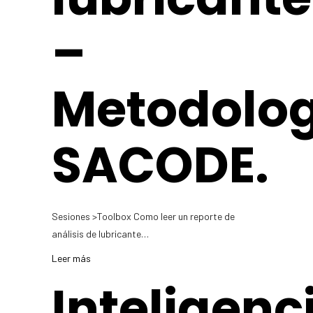
–
Metodolo
SACODE.
Sesiones >Toolbox Como leer un reporte de
análisis de lubricante…
Leer más
Inteligenc