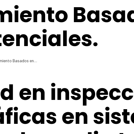
miento Basa
tenciales.
nimiento Basados en…
d en inspecc
ficas en sis