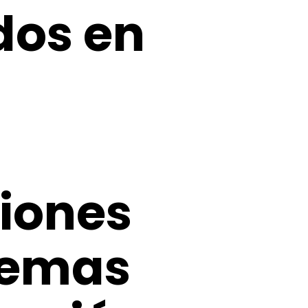
dos en
iones
temas