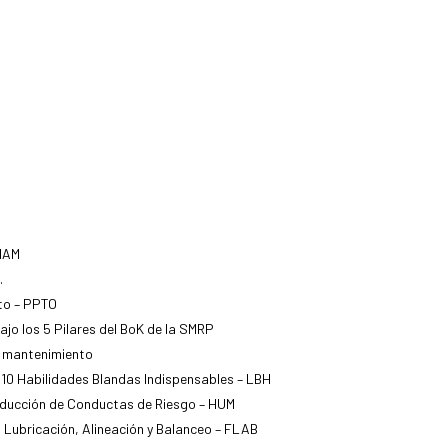
 IAM
.
to – PPTO
jo los 5 Pilares del BoK de la SMRP
e mantenimiento
 10 Habilidades Blandas Indispensables – LBH
educción de Conductas de Riesgo – HUM
, Lubricación, Alineación y Balanceo – FLAB