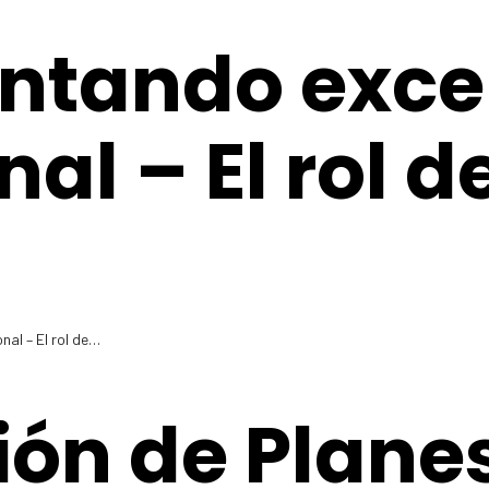
ntando exce
al – El rol de
s
al – El rol de…
ión de Plane