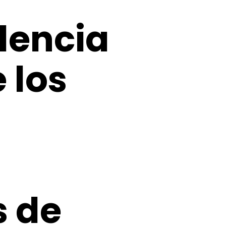
lencia
 los
s de