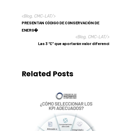
<
Blog
,
CMC-LAT
/>
PRESENTAN CÓDIGO DE CONSERVACIÓN DE
ENERG�
<
Blog
,
CMC-LAT
/>
Las 3 “C” que aportarán valor diferenci
Related Posts