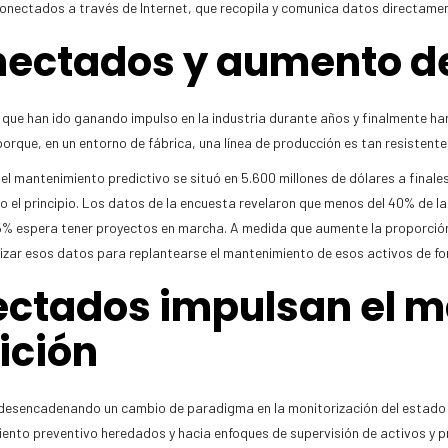
onectados a través de Internet, que recopila y comunica datos directamen
nectados y aumento del
as que han ido ganando impulso en la industria durante años y finalmente 
 porque, en un entorno de fábrica, una línea de producción es tan resisten
el mantenimiento predictivo se situó en 5.600 millones de dólares a final
lo el principio. Los datos de la encuesta revelaron que menos del 40% de 
75% espera tener proyectos en marcha. A medida que aumente la proporción
ilizar esos datos para replantearse el mantenimiento de esos activos de f
nectados impulsan el 
ición
á desencadenando un cambio de paradigma en la monitorización del estado 
iento preventivo heredados y hacia enfoques de supervisión de activos y p