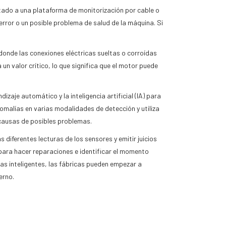
tado a una plataforma de monitorización por cable o
error o un posible problema de salud de la máquina. Si
 donde las conexiones eléctricas sueltas o corroídas
n valor crítico, lo que significa que el motor puede
izaje automático y la inteligencia artificial (IA) para
nomalías en varias modalidades de detección y utiliza
 causas de posibles problemas.
s diferentes lecturas de los sensores y emitir juicios
 para hacer reparaciones e identificar el momento
as inteligentes, las fábricas pueden empezar a
erno.