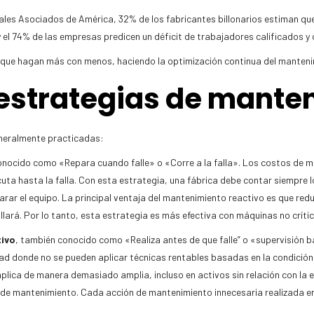
ales Asociados de América, 32% de los fabricantes billonarios estiman qu
 el 74% de las empresas predicen un déficit de trabajadores calificados y 
nta que hagan más con menos, haciendo la optimización continua del manten
 estrategias de mante
neralmente practicadas:
onocido como «Repara cuando falle» o «Corre a la falla». Los costos de 
cuta hasta la falla. Con esta estrategia, una fábrica debe contar siempre
ar el equipo. La principal ventaja del mantenimiento reactivo es que redu
allará. Por lo tanto, esta estrategia es más efectiva con máquinas no crít
ivo
, también conocido como «Realiza antes de que falle” o «supervisión b
dad donde no se pueden aplicar técnicas rentables basadas en la condición
plica de manera demasiado amplia, incluso en activos sin relación con la
s de mantenimiento. Cada acción de mantenimiento innecesaria realizada e