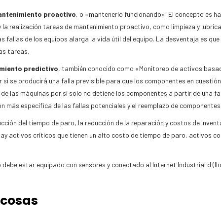
ntenimiento proactivo
, o «mantenerlo funcionando». El concepto es hac
 y la realización tareas de mantenimiento proactivo, como limpieza y lubri
fallas de los equipos alarga la vida útil del equipo. La desventaja es que
as tareas.
miento predictivo
, también conocido como «Monitoreo de activos basado
r si se producirá una falla previsible para que los componentes en cuesti
 las máquinas por sí solo no detiene los componentes a partir de una fall
ón más específica de las fallas potenciales y el reemplazo de componentes 
cción del tiempo de paro, la reducción de la reparación y costos de invent
y activos críticos que tienen un alto costo de tiempo de paro, activos con
debe estar equipado con sensores y conectado al Internet Industrial d (IIoT)
s cosas