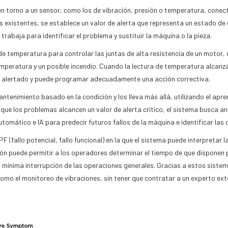
n torno a un sensor, como los de vibración, presión o temperatura, conec
s existentes, se establece un valor de alerta que representa un estado de 
 trabaja para identificar el problema y sustituir la máquina o la pieza.
 de temperatura para controlar las juntas de alta resistencia de un motor,
mperatura y un posible incendio. Cuando la lectura de temperatura alcanza u
es alertado y puede programar adecuadamente una acción correctiva.
tenimiento basado en la condición y los lleva más allá, utilizando el aprend
 que los problemas alcancen un valor de alerta crítico, el sistema busca a
omático e IA para predecir futuros fallos de la máquina e identificar las
(fallo potencial, fallo funcional) en la que el sistema puede interpretar la
ación puede permitir a los operadores determinar el tiempo de que disponen
ínima interrupción de las operaciones generales. Gracias a estos sistem
como el monitoreo de vibraciones, sin tener que contratar a un experto ext