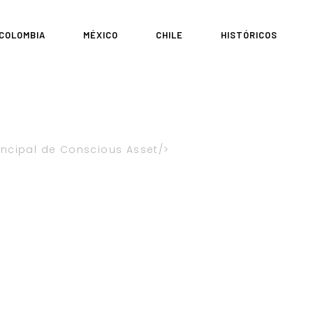
COLOMBIA
MÉXICO
CHILE
HISTÓRICOS
rincipal de Conscious Asset
ell