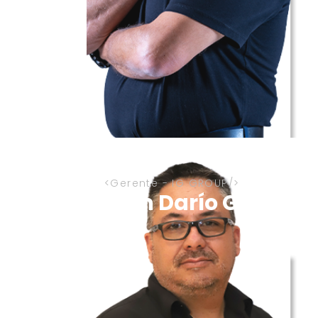
Gerente - IG GROUP
Iván Darío Gómez