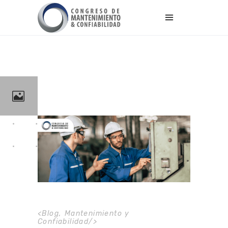
<
Blog
,
Mantenimiento y
Confiabilidad
/>