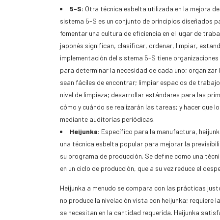
5-S:
Otra técnica esbelta utilizada en la mejora de
sistema 5-S es un conjunto de principios diseñados par
fomentar una cultura de eficiencia en el lugar de traba
japonés significan, clasificar, ordenar, limpiar, estan
implementación del sistema 5-S tiene organizaciones q
para determinar la necesidad de cada uno; organizar
sean fáciles de encontrar; limpiar espacios de trabaj
nivel de limpieza; desarrollar estándares para las prim
cómo y cuándo se realizarán las tareas; y hacer que 
mediante auditorías periódicas.
Heijunka:
Específico para la manufactura, heijunk
una técnica esbelta popular para mejorar la previsibili
su programa de producción. Se define como una técnic
en un ciclo de producción, que a su vez reduce el despe
Heijunka a menudo se compara con las prácticas justo
no produce la nivelación vista con heijunka; requiere
se necesitan en la cantidad requerida. Heijunka satis