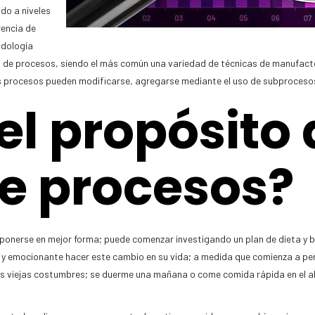
do a niveles
rencia de
odología
ra de procesos, siendo el más común una variedad de técnicas de manufact
os procesos pueden modificarse, agregarse mediante el uso de subprocesos 
el propósito 
e procesos?
ponerse en mejor forma; puede comenzar investigando un plan de dieta y 
ácil y emocionante hacer este cambio en su vida; a medida que comienza a p
sus viejas costumbres; se duerme una mañana o come comida rápida en el a