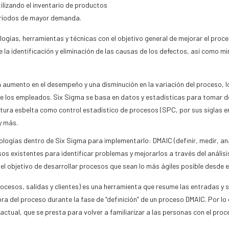
ilizando el inventario de productos
eríodos de mayor demanda.
gías, herramientas y técnicas con el objetivo general de mejorar el proces
la identificación y eliminación de las causas de los defectos, así como mi
aumento en el desempeño y una disminución en la variación del proceso, 
de los empleados. Six Sigma se basa en datos y estadísticas para tomar de
tura esbelta como control estadístico de procesos (SPC, por sus siglas e
y más.
logías dentro de Six Sigma para implementarlo: DMAIC (definir, medir, anal
ocesos existentes para identificar problemas y mejorarlos a través del anál
l objetivo de desarrollar procesos que sean lo más ágiles posible desde el
cesos, salidas y clientes) es una herramienta que resume las entradas y sa
a del proceso durante la fase de “definición” de un proceso DMAIC. Por lo
o actual, que se presta para volver a familiarizar a las personas con el pro