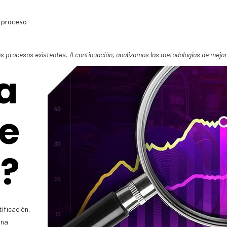
l proceso
 los procesos existentes. A continuación, analizamos las metodologías de me
a
e
?
ificación,
una