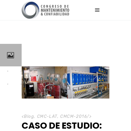
<
Blog
,
CMC-LAT
,
CMCM-2016
/>
CASO DE ESTUDIO: