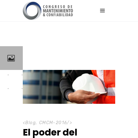
<
Blog
,
CMCM-2016
/>
El poder del