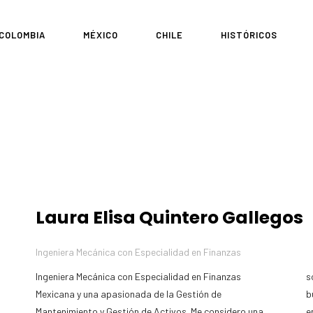
COLOMBIA
MÉXICO
CHILE
HISTÓRICOS
Laura Elisa Quintero Gallegos
Ingeniera Mecánica con Especialidad en Finanzas
Ingeniera Mecánica con Especialidad en Finanzas
soñadora en constante aprendizaje, siempre en
Mexicana y una apasionada de la Gestión de
búsqueda del crecimiento personal. Me he desarrollado
Mantenimiento y Gestión de Activos. Me considero una
e