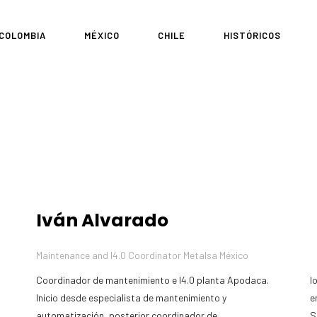
COLOMBIA
MÉXICO
CHILE
HISTÓRICOS
Iván Alvarado
Maintenance and I4.0 Coordinator Metalsa México
Coordinador de mantenimiento e I4.0 planta Apodaca.
localidades en México. Conocimiento de WCM enfocado
Inicio desde especialista de mantenimiento y
en pilar de mantenimiento profesional, impartido por
automatización, posterior coordinador de
S