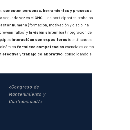
ue
conecten personas, herramientas y procesos
.
r segunda vez en el
CMC
— los participantes trabajan
factor humano
(formación, motivación y disciplina
revenir fallos) y
la visión sistémica
(integración de
equipos
interactúan con expositores
identificados
dinámica
fortalece competencias
esenciales como
n efectiva
y
trabajo colaborativo
, consolidando el
Congreso de
Mantenimiento y
Confiabilidad