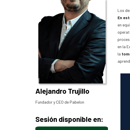
Los des
En es
en equ
operat
proceso
en la 
la
tom
aprendi
Alejandro Trujillo
Fundador y CEO de Pabelon
Sesión disponible en: