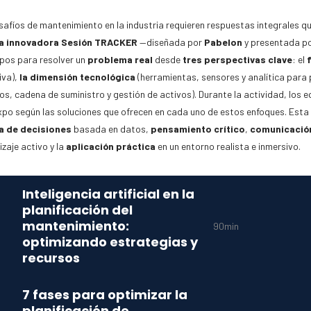
afíos de mantenimiento en la industria requieren respuestas integrales q
ta innovadora Sesión TRACKER
—diseñada por
Pabelon
y presentada po
ipos para resolver un
problema real
desde
tres perspectivas clave
: el
iva),
la dimensión tecnológica
(herramientas, sensores y analítica para p
s, cadena de suministro y gestión de activos).
Durante la actividad, los 
Expo según las
soluciones
que ofrecen en cada uno de estos enfoques.
Esta 
a de decisiones
basada en datos,
pensamiento crítico
,
comunicació
zaje activo y la
aplicación práctica
en un entorno realista e inmersivo.
Inteligencia artificial en la
planificación del
mantenimiento:
90min
optimizando estrategias y
recursos
7 fases para optimizar la
planificación de