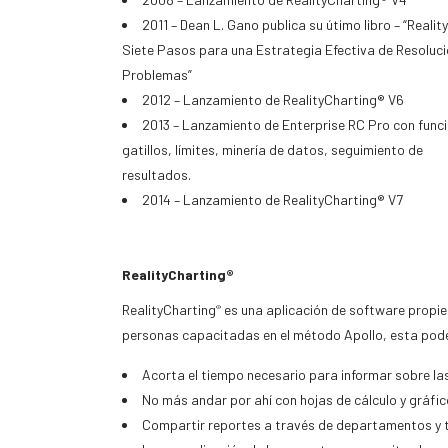
2011 – Dean L. Gano publica su útimo libro – “Reali
Siete Pasos para una Estrategia Efectiva de Resoluci
Problemas”
2012 – Lanzamiento de RealityCharting® V6
2013 – Lanzamiento de Enterprise RC Pro con func
gatillos, límites, minería de datos, seguimiento de
resultados.
2014 – Lanzamiento de RealityCharting® V7
RealityCharting®
RealityCharting
es una aplicación de software propiet
®
personas capacitadas en el método Apollo, esta poder
Acorta el tiempo necesario para informar sobre l
No más andar por ahí con hojas de cálculo y gráfi
Compartir reportes a través de departamentos y to