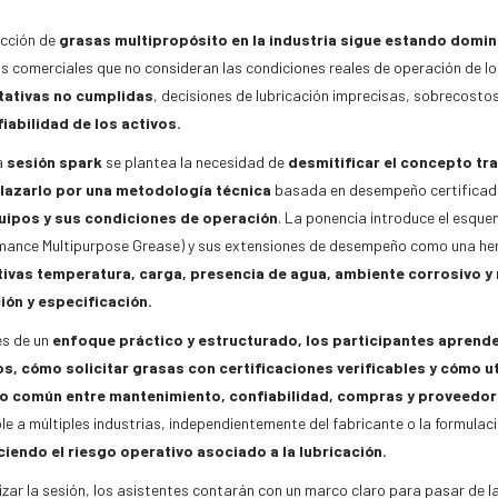
ección de
grasas multipropósito en la industria sigue estando domi
os comerciales que no consideran las condiciones reales de operación de l
ativas no cumplidas
, decisiones de lubricación imprecisas, sobrecosto
fiabilidad de los activos.
a
sesión spark
se plantea la necesidad de
desmitificar el concepto tra
azarlo por una metodología técnica
basada en desempeño certificad
uipos y sus condiciones de operación
. La ponencia introduce el esque
mance Multipurpose Grease) y sus extensiones de desempeño como una he
ivas temperatura, carga, presencia de agua, ambiente corrosivo y r
ión y especificación.
és de un
enfoque práctico y estructurado, los participantes aprend
s, cómo solicitar grasas con certificaciones verificables y cómo ut
o común entre mantenimiento, confiabilidad, compras y proveedor
le a múltiples industrias, independientemente del fabricante o la formulac
iendo el riesgo operativo asociado a la lubricación.
lizar la sesión, los asistentes contarán con un marco claro para pasar de 