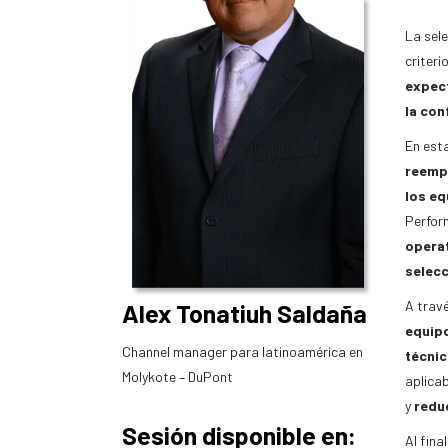
La sel
criteri
expect
la con
En est
reempl
los eq
Perfor
operat
selecc
A trav
Alex Tonatiuh Saldaña
equipo
Channel manager para latinoamérica en
técnic
Molykote – DuPont
aplicab
y
reduc
Sesión disponible en:
Al fina