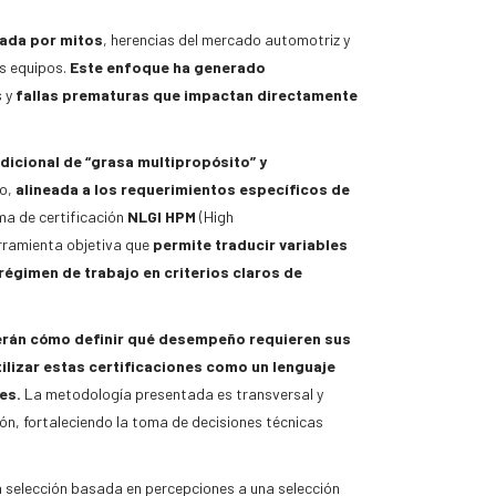
nada por mitos
, herencias del mercado automotriz y
os equipos.
Este enfoque ha generado
s y
fallas prematuras que impactan directamente
dicional de “grasa multipropósito” y
o,
alineada a los requerimientos específicos de
ma de certificación
NLGI HPM
(High
rramienta objetiva que
permite traducir variables
égimen de trabajo en criterios claros de
erán cómo definir qué desempeño requieren sus
ilizar estas certificaciones como un lenguaje
es.
La metodología presentada es transversal y
ión, fortaleciendo la toma de decisiones técnicas
la selección basada en percepciones a una selección