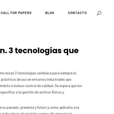
CALL FOR PAPERS
BLOG
CONTACTO
in. 3 tecnologías que
 como estas 3 tecnologías cambiara para siempre la
 prácticos de uso en entornos industriales que
iento e incluso control de calidad. Se espera que los
specífico a la gestión de activos físicos y
e su pasado, presente y futuro y como aplicarlo a la
os indicadores de gestión y como ello impacta la