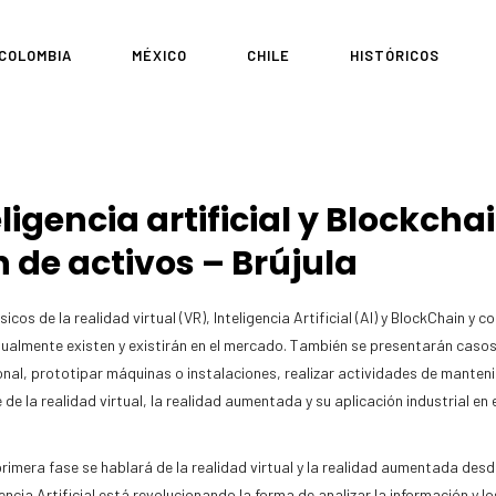
COLOMBIA
MÉXICO
CHILE
HISTÓRICOS
eligencia artificial y Blockcha
 de activos – Brújula
os de la realidad virtual (VR), Inteligencia Artificial (AI) y BlockChain y
ualmente existen y existirán en el mercado. También se presentarán casos
al, prototipar máquinas o instalaciones, realizar actividades de mantenim
 la realidad virtual, la realidad aumentada y su aplicación industrial en e
primera fase se hablará de la realidad virtual y la realidad aumentada desd
encia Artificial está revolucionando la forma de analizar la información y l