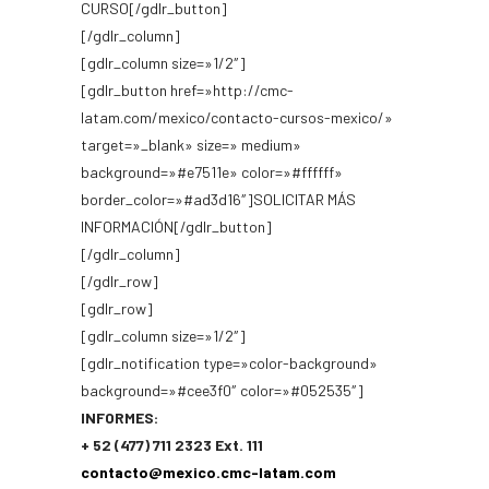
CURSO[/gdlr_button]
[/gdlr_column]
[gdlr_column size=»1/2″]
[gdlr_button href=»http://cmc-
latam.com/mexico/contacto-cursos-mexico/»
target=»_blank» size=» medium»
background=»#e7511e» color=»#ffffff»
border_color=»#ad3d16″]SOLICITAR MÁS
INFORMACIÓN[/gdlr_button]
[/gdlr_column]
[/gdlr_row]
[gdlr_row]
[gdlr_column size=»1/2″]
[gdlr_notification type=»color-background»
background=»#cee3f0″ color=»#052535″]
INFORMES:
+ 52 (477) 711 2323 Ext. 111
contacto@mexico.cmc-latam.com