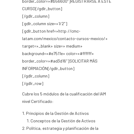
border_color=»#b56600″]REGISTRARSE A ESTE
CURSO[/gdlr_button]
[/gdlr_column]
[gdlr_column size=»1/2″]
[gdlr_button href=»http://cmc-
latam.com/mexico/contacto-cursos-mexico/»
target=»_blank» size=» medium»
background=»#e7511e» color=»#ffffff»
border_color=»#ad3d16″]SOLICITAR MÁS
INFORMACIÓN[/gdlr_button]
[/gdlr_column]
[/gdlr_row]
Cubre los 5 módulos de la cualificación del IAM
nivel Certificado:
Principios de la Gestión de Activos
Conceptos de la Gestión de Activos
Política, estrategia y planificación de la