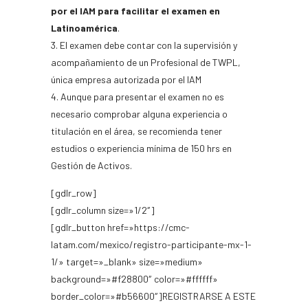
por el IAM para facilitar el examen en
Latinoamérica
.
El examen debe contar con la supervisión y
acompañamiento de un Profesional de TWPL,
única empresa autorizada por el IAM
Aunque para presentar el examen no es
necesario comprobar alguna experiencia o
titulación en el área, se recomienda tener
estudios o experiencia mínima de 150 hrs en
Gestión de Activos.
[gdlr_row]
[gdlr_column size=»1/2″]
[gdlr_button href=»https://cmc-
latam.com/mexico/registro-participante-mx-1-
1/» target=»_blank» size=»medium»
background=»#f28800″ color=»#ffffff»
border_color=»#b56600″]REGISTRARSE A ESTE