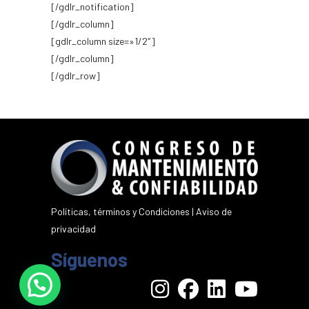
[/gdlr_notification]
[/gdlr_column]
[gdlr_column size=»1/2″]
[/gdlr_column]
[/gdlr_row]
Políticas, términos y Condiciones
|
Aviso de
privacidad
Síguenos