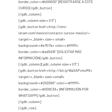
border_color=»#b56600″]REGISTRARSE A ESTE
CURSO[/gdlr_button]
[/gdlr_column]
[gdlr_column size=»1/3″]
[gdlr_button href=»http://cmc-
latam.com/mexico/contacto-cursos-mexico/»
target=»_blank» size=» small»
background=»#e7511e» color=»#ffffff»
border_color=»#ad3d16″]SOLICITAR MÁS
INFORMACIÓN[/gdlr_button]
[/gdlr_column][gdlr_column size=»1/3″]
[gdlr_button href=»http://bit.ly/WaSAPcmcMX»
target=»_blank» size=»small»
background=»#25D366″ color=»#ffffff»
border_color=»#009C3A»]INFORMACIÓN POR
WHATSAPP[/gdlr_button]
[/gdlr_column]
[/gdlr_row]