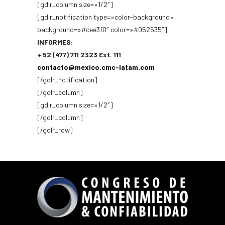
[gdlr_column size=»1/2″]
[gdlr_notification type=»color-background»
background=»#cee3f0″ color=»#052535″]
INFORMES:
+ 52 (477) 711 2323 Ext. 111
contacto@mexico.cmc-latam.com
[/gdlr_notification]
[/gdlr_column]
[gdlr_column size=»1/2″]
[/gdlr_column]
[/gdlr_row]