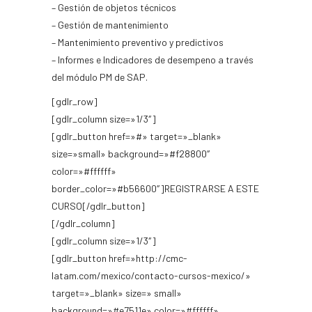
– Gestión de objetos técnicos
– Gestión de mantenimiento
– Mantenimiento preventivo y predictivos
– Informes e Indicadores de desempeno a través
del módulo PM de SAP.
[gdlr_row]
[gdlr_column size=»1/3″]
[gdlr_button href=»#» target=»_blank»
size=»small» background=»#f28800″
color=»#ffffff»
border_color=»#b56600″]REGISTRARSE A ESTE
CURSO[/gdlr_button]
[/gdlr_column]
[gdlr_column size=»1/3″]
[gdlr_button href=»http://cmc-
latam.com/mexico/contacto-cursos-mexico/»
target=»_blank» size=» small»
background=»#e7511e» color=»#ffffff»