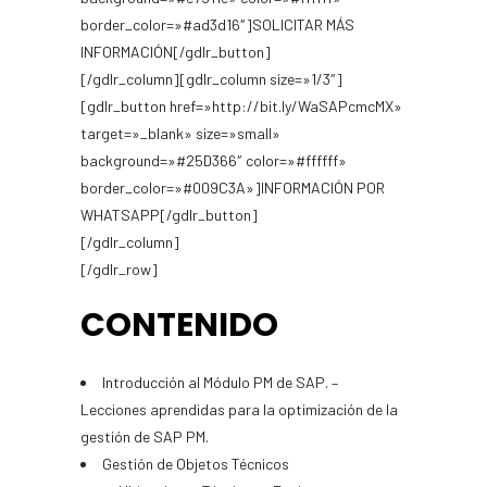
border_color=»#ad3d16″]SOLICITAR MÁS
INFORMACIÓN[/gdlr_button]
[/gdlr_column][gdlr_column size=»1/3″]
[gdlr_button href=»http://bit.ly/WaSAPcmcMX»
target=»_blank» size=»small»
background=»#25D366″ color=»#ffffff»
border_color=»#009C3A»]INFORMACIÓN POR
WHATSAPP[/gdlr_button]
[/gdlr_column]
[/gdlr_row]
CONTENIDO
Introducción al Módulo PM de SAP. –
Lecciones aprendidas para la optimización de la
gestión de SAP PM.
Gestión de Objetos Técnicos