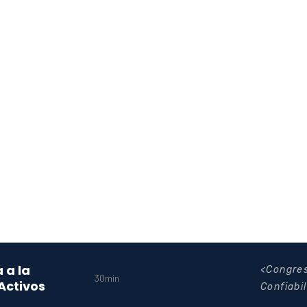
 a la
Congres
30min
 Activos
Confiabi