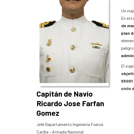
Un viaj
En est
de ma
plan d
eleme
peligro
admini
El via
objeti
55001
ciclo 
Capitán de Navío
Ricardo Jose Farfan
Gomez
Jefe Departamento Ingeniería Fuerza
Caribe – Armada Nacional