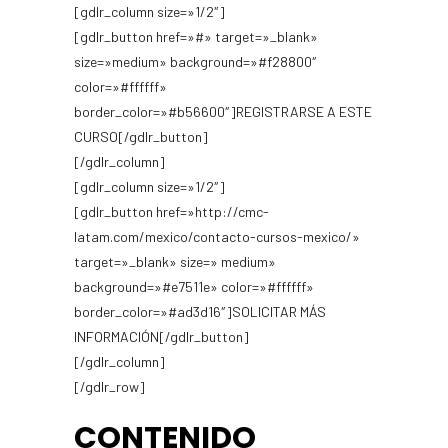
[gdlr_column size=»1/2″]
[gdlr_button href=»#» target=»_blank»
size=»medium» background=»#f28800″
color=»#ffffff»
border_color=»#b56600″]REGISTRARSE A ESTE
CURSO[/gdlr_button]
[/gdlr_column]
[gdlr_column size=»1/2″]
[gdlr_button href=»http://cmc-
latam.com/mexico/contacto-cursos-mexico/»
target=»_blank» size=» medium»
background=»#e7511e» color=»#ffffff»
border_color=»#ad3d16″]SOLICITAR MÁS
INFORMACIÓN[/gdlr_button]
[/gdlr_column]
[/gdlr_row]
CONTENIDO