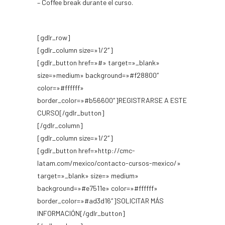
– Coffee break durante el curso.
[gdlr_row]
[gdlr_column size=»1/2″]
[gdlr_button href=»#» target=»_blank»
size=»medium» background=»#f28800″
color=»#ffffff»
border_color=»#b56600″]REGISTRARSE A ESTE
CURSO[/gdlr_button]
[/gdlr_column]
[gdlr_column size=»1/2″]
[gdlr_button href=»http://cmc-
latam.com/mexico/contacto-cursos-mexico/»
target=»_blank» size=» medium»
background=»#e7511e» color=»#ffffff»
border_color=»#ad3d16″]SOLICITAR MÁS
INFORMACIÓN[/gdlr_button]