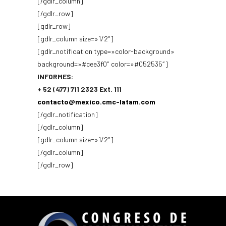
[/gdlr_column]
[/gdlr_row]
[gdlr_row]
[gdlr_column size=»1/2″]
[gdlr_notification type=»color-background»
background=»#cee3f0″ color=»#052535″]
INFORMES:
+ 52 (477) 711 2323 Ext. 111
contacto@mexico.cmc-latam.com
[/gdlr_notification]
[/gdlr_column]
[gdlr_column size=»1/2″]
[/gdlr_column]
[/gdlr_row]