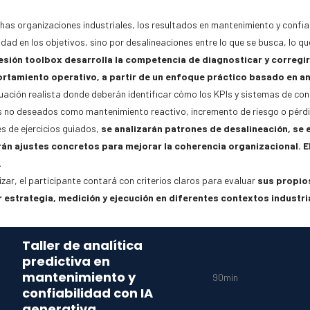
as organizaciones industriales, los resultados en mantenimiento y confiabi
idad en los objetivos, sino por desalineaciones entre lo que se busca, lo q
sión toolbox desarrolla la competencia de diagnosticar y corregir
tamiento operativo, a partir de un enfoque práctico basado en an
uación realista donde deberán identificar cómo los KPIs y sistemas de cont
s no deseados como mantenimiento reactivo, incremento de riesgo o pérdid
s de ejercicios guiados,
se analizarán patrones de desalineación, se 
rán ajustes concretos para mejorar la coherencia organizacional. El 
.
lizar, el participante contará con criterios claros para evaluar
sus propios
r estrategia, medición y ejecución en diferentes contextos industri
Taller de analítica
predictiva en
mantenimiento y
90min
confiabilidad con IA
generativa