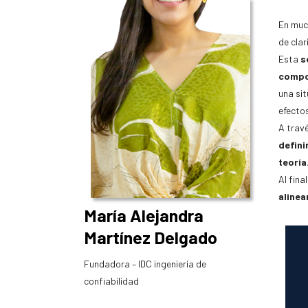
En much
de clar
Esta
se
compor
una sit
efecto
A travé
defini
teoría
Al fina
alinea
María Alejandra
Martínez Delgado
Fundadora – IDC ingeniería de
confiabilidad