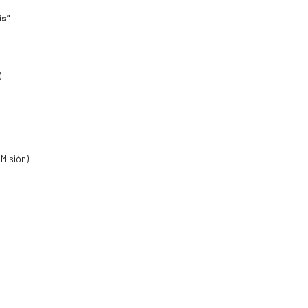
is”
)
 Misión)