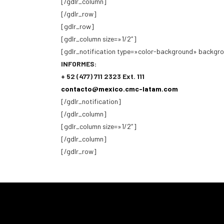
[/gdlr_column]
[/gdlr_row]
[gdlr_row]
[gdlr_column size=»1/2″]
[gdlr_notification type=»color-background» backg
INFORMES:
+ 52 (477) 711 2323 Ext. 111
contacto@mexico.cmc-latam.com
[/gdlr_notification]
[/gdlr_column]
[gdlr_column size=»1/2″]
[/gdlr_column]
[/gdlr_row]