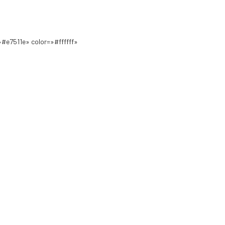
#e7511e» color=»#ffffff»