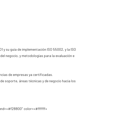
01 y su guía de implementación ISO 55002, y la ISO
 del negocio, y metodologías para la evaluación e
encias de empresas ya certificadas.
 de soporte, áreas técnicas y de negocio hacia los
und=»#f28800″ color=»#ffffff»