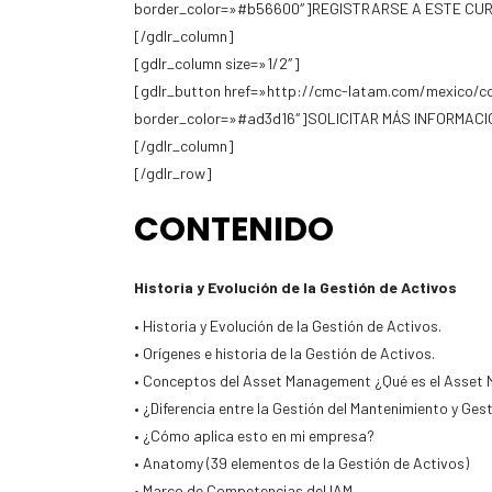
border_color=»#b56600″]REGISTRARSE A ESTE CUR
[/gdlr_column]
[gdlr_column size=»1/2″]
[gdlr_button href=»http://cmc-latam.com/mexico/c
border_color=»#ad3d16″]SOLICITAR MÁS INFORMACIÓ
[/gdlr_column]
[/gdlr_row]
CONTENIDO
Historia y Evolución de la Gestión de Activos
• Historia y Evolución de la Gestión de Activos.
• Orígenes e historia de la Gestión de Activos.
• Conceptos del Asset Management ¿Qué es el Asse
• ¿Diferencia entre la Gestión del Mantenimiento y 
• ¿Cómo aplica esto en mi empresa?
• Anatomy (39 elementos de la Gestión de Activos)
• Marco de Competencias del IAM