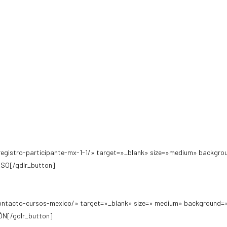
egistro-participante-mx-1-1/» target=»_blank» size=»medium» backgro
SO[/gdlr_button]
ontacto-cursos-mexico/» target=»_blank» size=» medium» background=»
N[/gdlr_button]