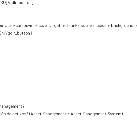
SO[/gdlr_button]
ontacto-cursos-mexico/» target=»_blank» size=» medium» background=»
N[/gdlr_button]
t Management?
Gestión de activos? (Asset Management ≠ Asset Management System)