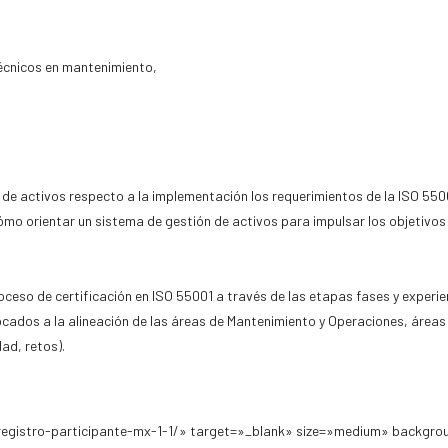
técnicos en mantenimiento,
 de activos respecto a la implementación los requerimientos de la ISO 550
ómo orientar un sistema de gestión de activos para impulsar los objetivos
roceso de certificación en ISO 55001 a través de las etapas fases y experi
ocados a la alineación de las áreas de Mantenimiento y Operaciones, áreas
dad, retos).
egistro-participante-mx-1-1/» target=»_blank» size=»medium» backgro