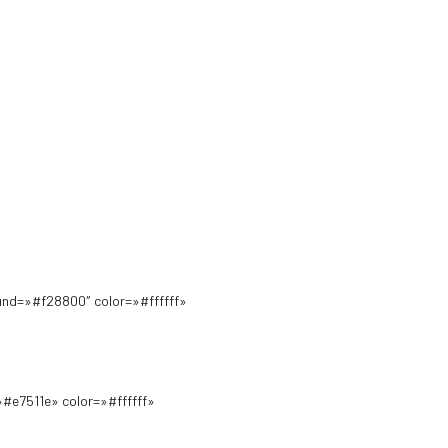
und=»#f28800″ color=»#ffffff»
#e7511e» color=»#ffffff»