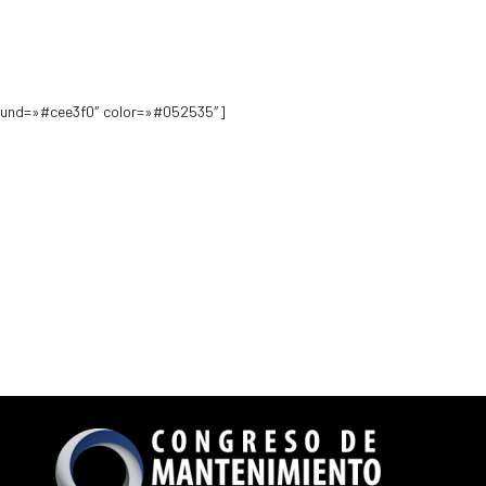
round=»#cee3f0″ color=»#052535″]