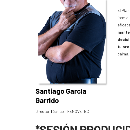
El Plan
ítem a 
eficace
mante
decis
tu pr
calma.
Santiago García
Garrido
Director Técnico – RENOVETEC
*SESIÓN PRODUCID