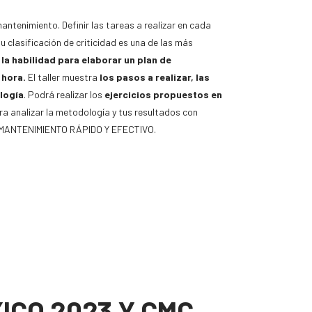
antenimiento. Definir las tareas a realizar en cada
 su clasificación de criticidad es una de las más
la habilidad para elaborar un plan de
 hora.
El taller muestra
los pasos a realizar, las
logía
. Podrá realizar los
ejercicios propuestos en
ara analizar la metodología y tus resultados con
MANTENIMIENTO RÁPIDO Y EFECTIVO.
ICO 2023 Y CMC