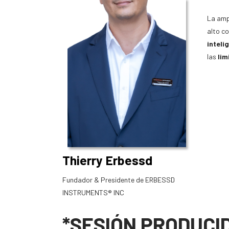
La ampl
alto co
inteli
las
lim
Thierry Erbessd
Fundador & Presidente de ERBESSD
INSTRUMENTS® INC
*SESIÓN PRODUCID