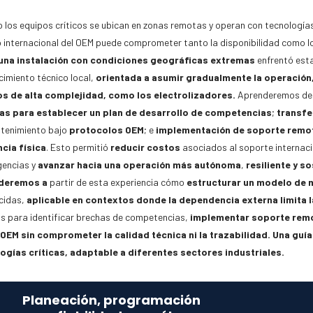
 los equipos críticos se ubican en zonas remotas y operan con tecnologí
o internacional del OEM puede comprometer tanto la disponibilidad como l
una instalación con condiciones geográficas extremas
enfrentó esta
cimiento técnico local,
orientada a asumir gradualmente la operación,
s de alta complejidad, como los
electrolizadores
.
Aprenderemos de 
as para establecer un plan de desarrollo de competencias
;
transfe
tenimiento bajo
protocolos OEM
; e
implementación de soporte remoto 
cia física
. Esto permitió
reducir costos
asociados al soporte internac
gencias y
avanzar hacia una operación más autónoma
,
resiliente y so
deremos a
partir de esta experiencia cómo
estructurar un modelo de 
ecidas,
aplicable en contextos donde la dependencia externa limita l
os para identificar brechas de competencias,
implementar soporte remo
 OEM
sin comprometer la calidad técnica ni la trazabilidad.
Una guía
ogías críticas, adaptable a diferentes sectores industriales.
Planeación, programación