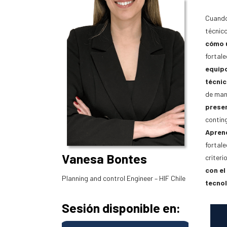
Cuando
técnic
cómo
fortale
equipo
técnic
de man
presen
contin
Apren
fortal
Vanesa Bontes
criteri
con el
Planning and control Engineer – HIF Chile
tecnol
Sesión disponible en: