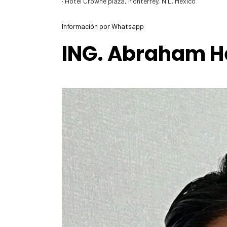
· Hotel Crowne plaza, Monterrey, N.L. México
Información por Whatsapp
ING. Abraham H