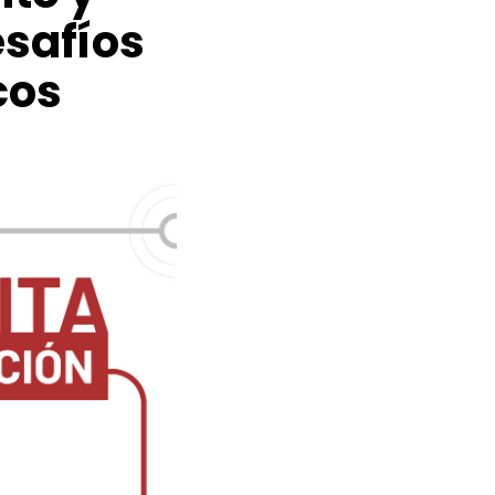
esafíos
cos