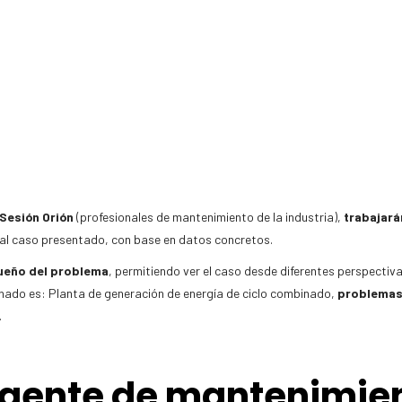
Sesión Orión
(profesionales de mantenimiento de la industria),
trabajará
 al caso presentado, con base en datos concretos.
ueño del problema
, permitiendo ver el caso desde diferentes perspectiv
onado es: Planta de generación de energía de ciclo combinado,
problemas 
.
rgente de mantenimien