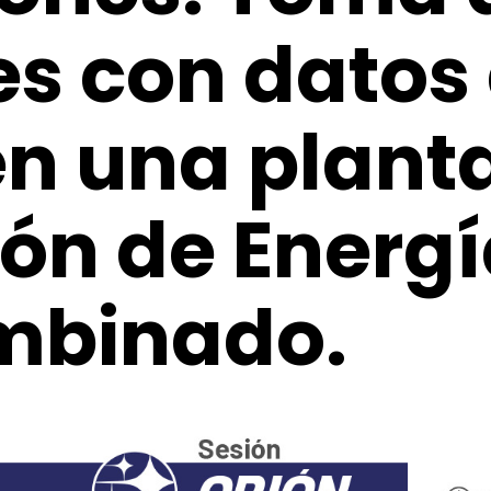
es con datos
en una plant
ón de Energí
mbinado.