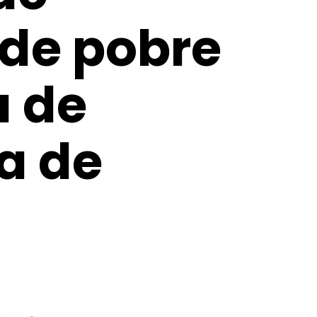
 de pobre
a de
a de