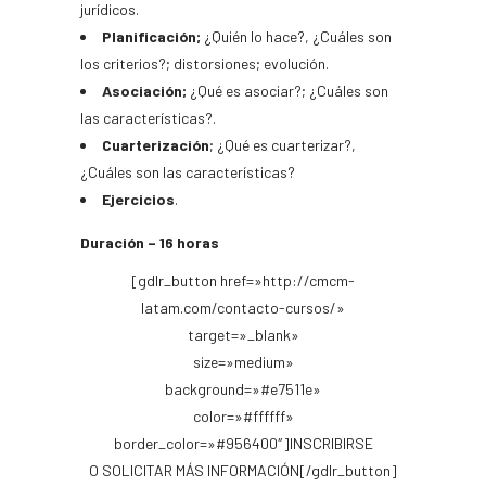
jurídicos.
Planificación;
¿Quién lo hace?, ¿Cuáles son
los criterios?; distorsiones; evolución.
Asociación;
¿Qué es asociar?; ¿Cuáles son
las características?.
Cuarterización
; ¿Qué es cuarterizar?,
¿Cuáles son las características?
Ejercicios
.
Duración – 16 horas
[gdlr_button href=»http://cmcm-
latam.com/contacto-cursos/»
target=»_blank»
size=»medium»
background=»#e7511e»
color=»#ffffff»
border_color=»#956400″]INSCRIBIRSE
O SOLICITAR MÁS INFORMACIÓN[/gdlr_button]