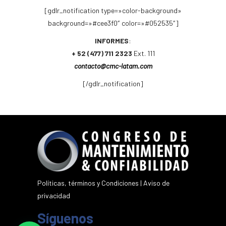
[gdlr_notification type=»color-background»
background=»#cee3f0″ color=»#052535″]
INFORMES
:
+ 52 (477) 711 2323
Ext. 111
contacto@cmc-latam.com
[/gdlr_notification]
Políticas, términos y Condiciones
|
Aviso de
privacidad
Síguenos