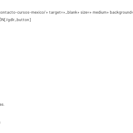
contacto-cursos-mexico/» target=»_blank» size=» medium» background=
N[/gdlr_button]
as.
s