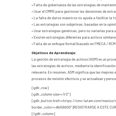
• Falta de gobernanza de las estrategias de mantenim
• Usar el CMMS para gestionar las decisiones de estr
• La falta de datos maestros no ayuda a facilitar la 
• Las estrategias son subjetivas, basadas en la opini
• Usar estrategias genéricas, pero no variarlas para 
• Existen estrategias diferentes para activos similares
• Falta de un enfoque formal (basado en FMECA / RCM) 
Objetivos de Aprendizaje:
La gestión de estrategia de activos (ASM) es un proce
las estrategias de activos, mediante la identificación
relevante. En resumen, ASM significa que las mejores
procesos de revisión efectivos y se actualizan y person
[gdlr_row]
[gdlr_column size=»1/2″]
[gdlr_button href=»https://cmc-latam.com/mexico/r
border_color=»#b56600″]REGISTRARSE A ESTE CUR
[/gdlr_column]