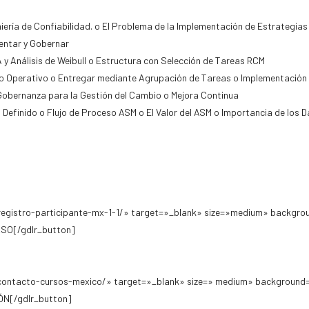
iería de Confiabilidad. o El Problema de la Implementación de Estrategias
entar y Gobernar
 y Análisis de Weibull o Estructura con Selección de Tareas RCM
xto Operativo o Entregar mediante Agrupación de Tareas o Implementación
Gobernanza para la Gestión del Cambio o Mejora Continua
 Definido o Flujo de Proceso ASM o El Valor del ASM o Importancia de los 
egistro-participante-mx-1-1/» target=»_blank» size=»medium» backgro
SO[/gdlr_button]
contacto-cursos-mexico/» target=»_blank» size=» medium» background=
N[/gdlr_button]