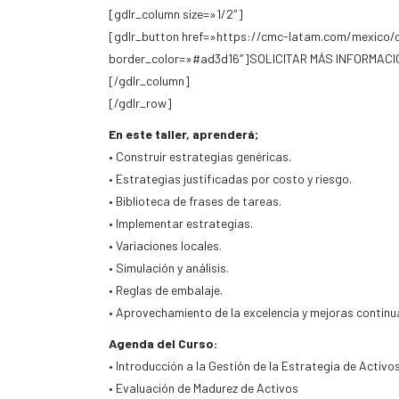
[gdlr_column size=»1/2″]
[gdlr_button href=»https://cmc-latam.com/mexico/
border_color=»#ad3d16″]SOLICITAR MÁS INFORMACIÓ
[/gdlr_column]
[/gdlr_row]
En este taller, aprenderá;
• Construir estrategias genéricas.
• Estrategias justificadas por costo y riesgo.
• Biblioteca de frases de tareas.
• Implementar estrategias.
• Variaciones locales.
• Simulación y análisis.
• Reglas de embalaje.
• Aprovechamiento de la excelencia y mejoras continu
Agenda del Curso:
• Introducción a la Gestión de la Estrategia de Activo
• Evaluación de Madurez de Activos