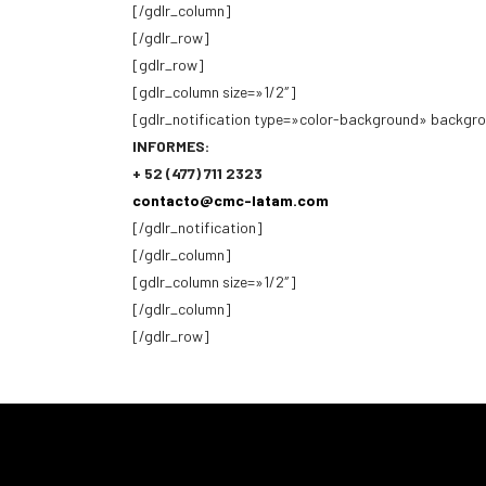
[/gdlr_column]
[/gdlr_row]
[gdlr_row]
[gdlr_column size=»1/2″]
[gdlr_notification type=»color-background» backg
INFORMES:
+ 52 (477) 711 2323
contacto@cmc-latam.com
[/gdlr_notification]
[/gdlr_column]
[gdlr_column size=»1/2″]
[/gdlr_column]
[/gdlr_row]