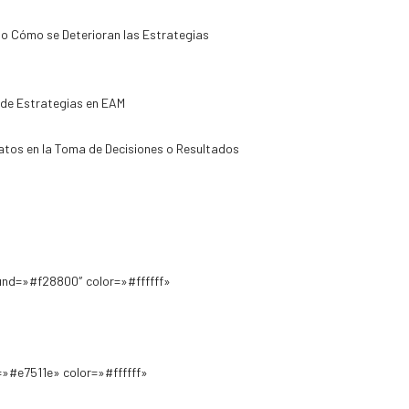
 o Cómo se Deterioran las Estrategias
 de Estrategias en EAM
Datos en la Toma de Decisiones o Resultados
und=»#f28800″ color=»#ffffff»
»#e7511e» color=»#ffffff»