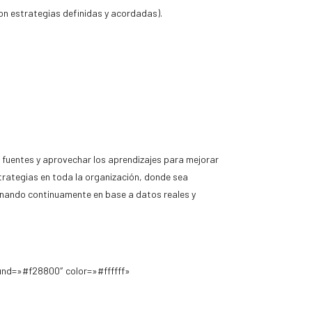
on estrategias definidas y acordadas).
s fuentes y aprovechar los aprendizajes para mejorar
estrategias en toda la organización, donde sea
ionando continuamente en base a datos reales y
und=»#f28800″ color=»#ffffff»