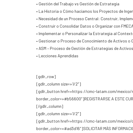
• Gestión del Trabajo vs Gestión de Estrategia
• La Historia o Cómo hacíamos los Proyectos de Ingen
• Necesidad de un Proceso Central: Construir, Implem
• Construir o Consolidar Datos o Organizar con FMECA
• Implementar o Personalizar la Estrategia al Conte
• Gestionar o Proceso de Conocimiento de Activos o 
• ASM – Proceso de Gestión de Estrategias de Activos
• Lecciones Aprendidas
[gdlr_row]
[gdlr_column size=»1/2″]
[gdlr_button href=»https://cmc-latam.com/mexico/r
border_color=»#b56600″]REGISTRARSE A ESTE CUR
[/gdlr_column]
[gdlr_column size=»1/2″]
[gdlr_button href=»https://cmc-latam.com/mexico/
border_color=»#ad3d16″]SOLICITAR MÁS INFORMACIÓ