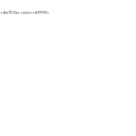
»#e7511e» color=»#ffffff»