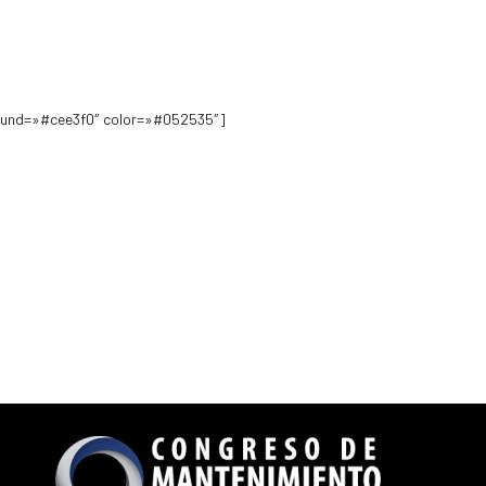
round=»#cee3f0″ color=»#052535″]