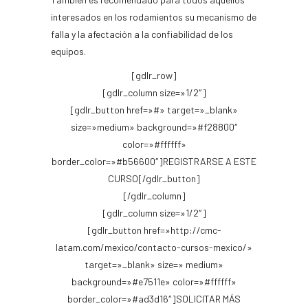
interesados en los rodamientos su mecanismo de
falla y la afectación a la confiabilidad de los
equipos.
[gdlr_row]
[gdlr_column size=»1/2″]
[gdlr_button href=»#» target=»_blank»
size=»medium» background=»#f28800″
color=»#ffffff»
border_color=»#b56600″]REGISTRARSE A ESTE
CURSO[/gdlr_button]
[/gdlr_column]
[gdlr_column size=»1/2″]
[gdlr_button href=»http://cmc-
latam.com/mexico/contacto-cursos-mexico/»
target=»_blank» size=» medium»
background=»#e7511e» color=»#ffffff»
border_color=»#ad3d16″]SOLICITAR MÁS