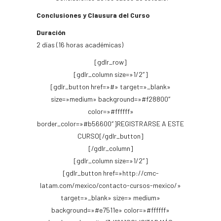
Conclusiones y Clausura del Curso
Duración
2 días (16 horas académicas)
[gdlr_row]
[gdlr_column size=»1/2″]
[gdlr_button href=»#» target=»_blank»
size=»medium» background=»#f28800″
color=»#ffffff»
border_color=»#b56600″]REGISTRARSE A ESTE
CURSO[/gdlr_button]
[/gdlr_column]
[gdlr_column size=»1/2″]
[gdlr_button href=»http://cmc-
latam.com/mexico/contacto-cursos-mexico/»
target=»_blank» size=» medium»
background=»#e7511e» color=»#ffffff»