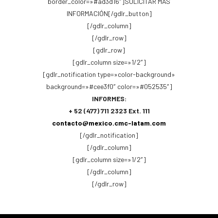
border_color=»#ad3d16″]SOLICITAR MÁS
INFORMACIÓN[/gdlr_button]
[/gdlr_column]
[/gdlr_row]
[gdlr_row]
[gdlr_column size=»1/2″]
[gdlr_notification type=»color-background»
background=»#cee3f0″ color=»#052535″]
INFORMES:
+ 52 (477) 711 2323 Ext. 111
contacto@mexico.cmc-latam.com
[/gdlr_notification]
[/gdlr_column]
[gdlr_column size=»1/2″]
[/gdlr_column]
[/gdlr_row]