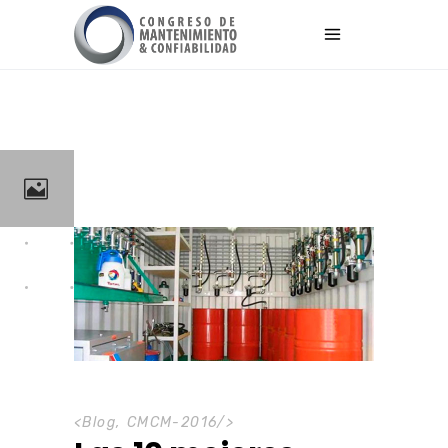
<
Blog
,
CMCM-2016
/>